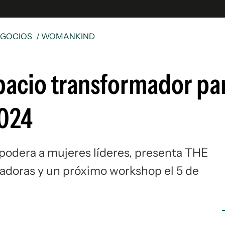
EGOCIOS
/ WOMANKIND
e
S
acio transformador pa
n
es
Siguenos en:
2024
 y Legales
es especiales
ciones
dera a mujeres líderes, presenta THE
ters
radoras y un próximo workshop el 5 de
ina
 Unidos