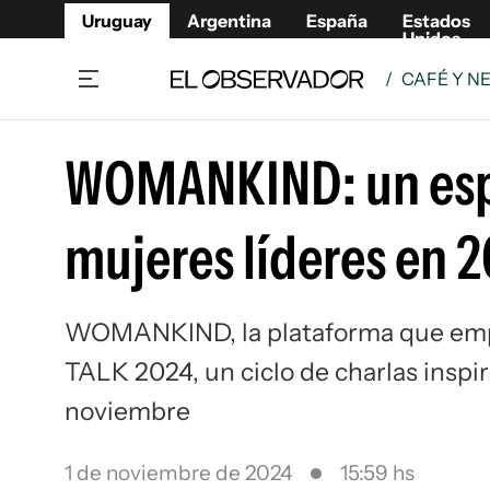
Uruguay
Argentina
España
Estados
Unidos
/
CAFÉ Y N
Home
Lifestyl
WOMANKIND: un esp
Member
Opinió
Beneficios Member
Fúnebr
mujeres líderes en 
Referí
Remates
13°C
Viernes:
Ahora en:
Montevideo
Nacional
Mín
10°
Máx
Edicion
12°
Lluvia Ligera
Café y Negocios
Publica
WOMANKIND, la plataforma que empo
Economía y Empresas
Newslet
TALK 2024, un ciclo de charlas inspi
Agro
Argent
Brand Studio
España
noviembre
Mundo
Estados
Cultura y Espectáculos
1 de noviembre de 2024
15:59 hs