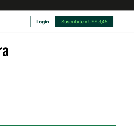
Login
Suscribite x US$ 3,45
uscríbete ahora a El Observador y elegí hasta
donde llegar.
ra
Suscribite x US$ 3,45