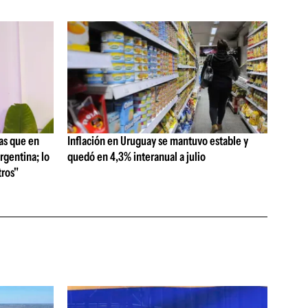
as que en
Inflación en Uruguay se mantuvo estable y
rgentina; lo
quedó en 4,3% interanual a julio
ros"