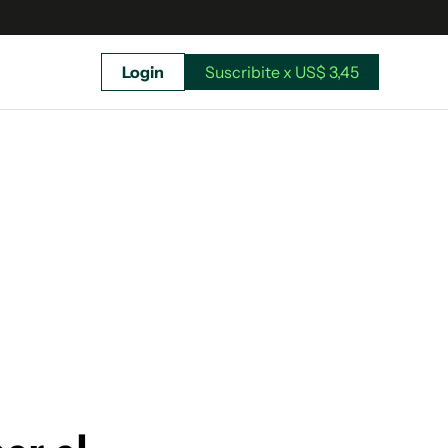
Login
Suscribite x US$ 3,45
uscríbete ahora a El Observador y elegí hasta
donde llegar.
Suscribite x US$ 3,45