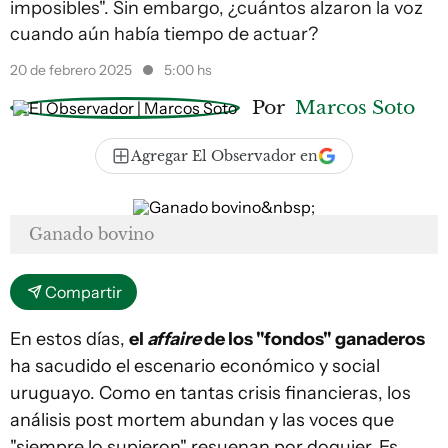
imposibles". Sin embargo, ¿cuántos alzaron la voz
cuando aún había tiempo de actuar?
20 de febrero 2025
5:00 hs
Por
Marcos Soto
Agregar El Observador en
Ganado bovino
Compartir
En estos días,
el
affaire
de los "fondos" ganaderos
ha sacudido el escenario económico y social
uruguayo. Como en tantas crisis financieras, los
análisis post mortem abundan y las voces que
"siempre lo supieron" resuenan por doquier. Es