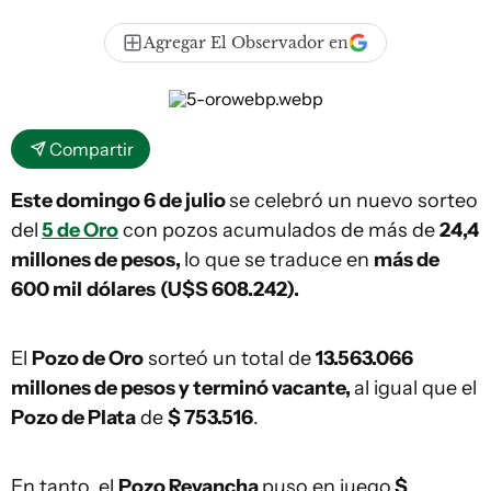
Agregar El Observador en
Compartir
Este domingo 6 de julio
se celebró un nuevo sorteo
del
5 de Oro
con pozos acumulados de más de
24,4
millones de pesos,
lo que se traduce en
más de
600 mil
dólares
(U$S 608.242).
El
Pozo de Oro
sorteó un total de
13.563.066
millones de pesos y terminó vacante,
al igual que el
Pozo de Plata
de
$ 753.516
.
En tanto, el
Pozo Revancha
puso en juego
$