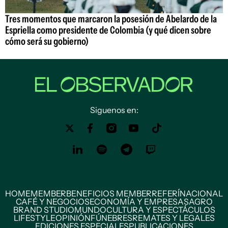
Tres momentos que marcaron la posesión de Abelardo de la
Espriella como presidente de Colombia (y qué dicen sobre
cómo será su gobierno)
Siguenos en:
HOME
MEMBER
BENEFICIOS MEMBER
REFERÍ
NACIONAL
CAFÉ Y NEGOCIOS
ECONOMÍA Y EMPRESAS
AGRO
BRAND STUDIO
MUNDO
CULTURA Y ESPECTÁCULOS
LIFESTYLE
OPINIÓN
FÚNEBRES
REMATES Y LEGALES
EDICIONES ESPECIALES
PUBLICACIONES