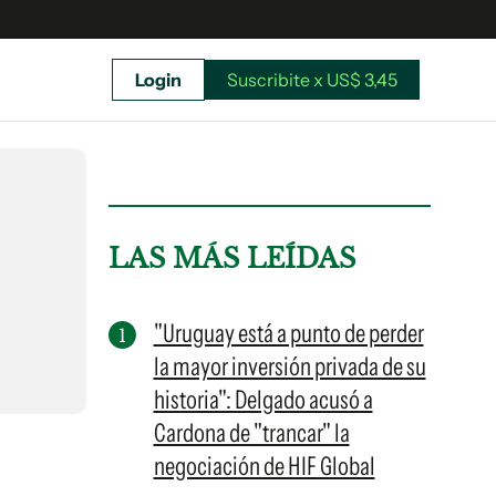
Login
Suscribite x US$ 3,45
uscríbete ahora a El Observador y elegí hasta
donde llegar.
LAS MÁS LEÍDAS
"Uruguay está a punto de perder
la mayor inversión privada de su
historia": Delgado acusó a
Cardona de "trancar" la
negociación de HIF Global
Suscribite x US$ 3,45