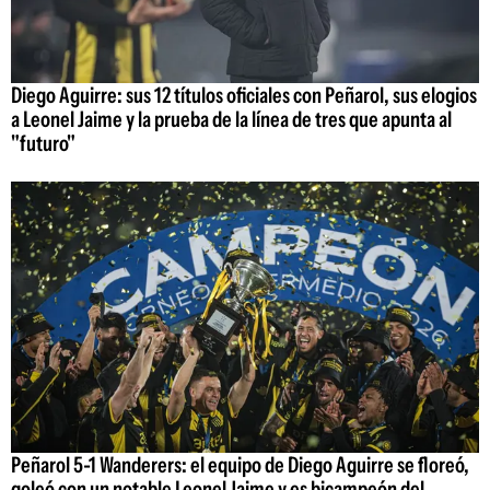
Diego Aguirre: sus 12 títulos oficiales con Peñarol, sus elogios
a Leonel Jaime y la prueba de la línea de tres que apunta al
"futuro"
Peñarol 5-1 Wanderers: el equipo de Diego Aguirre se floreó,
goleó con un notable Leonel Jaime y es bicampeón del