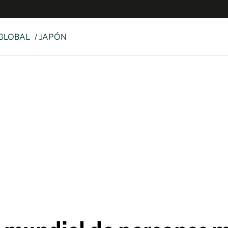
GLOBAL
/ JAPÓN
s
S
 Global
ave
y
ina
 Unidos