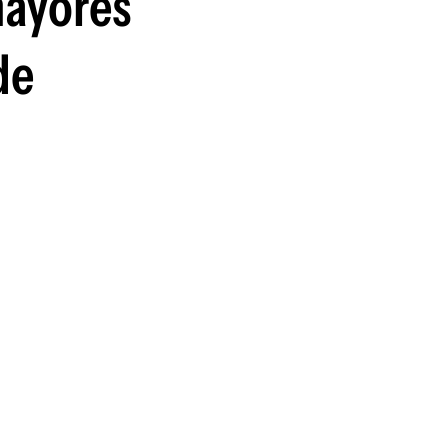
mayores
guenos en:
de