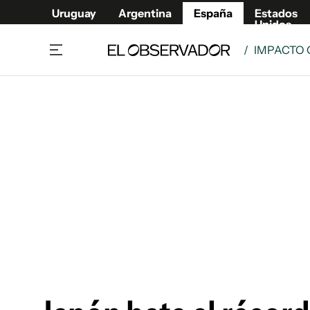
Uruguay
Argentina
España
Estados
Unidos
/
IMPACTO 
Actualidad
Mirada
Economía y Finanzas
Impacto
Sucede
Data Cl
Relax
Urugua
Cine, series y música
Argent
Madrid & Comunidad
Estados
Pequeños Placeres