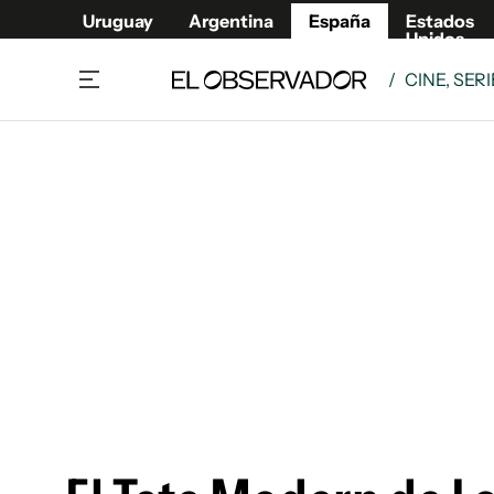
Uruguay
Argentina
España
Estados
Unidos
/
CINE, SER
Actualidad
Mirada
Economía y Finanzas
Impacto
Sucede
Data Cl
Relax
Urugua
Cine, series y música
Argent
Madrid & Comunidad
Estados
Pequeños Placeres