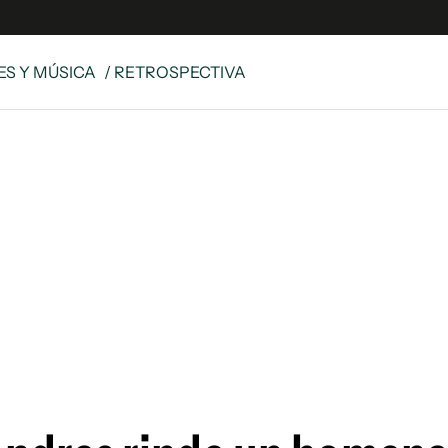
IES Y MÚSICA
/ RETROSPECTIVA
s
S
 Global
ave
y
ina
 Unidos