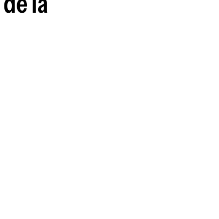
 de la
guenos en: