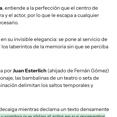
ca
, entiende a la perfección que el centro de
 y el actor, por lo que le escapa a cualquier
ecesario.
en su invisible elegancia: se pone al servicio de
r los laberintos de la memoria sin que se perciba
da por
Juan Esterlich
(ahijado de Fernán Gómez)
sonaje, las bambalinas de un teatro o sets de
inación delimitan los saltos temporales y
o decaiga mientras declama un texto densamente
 y sombra que aíslan al actor en sus momentos