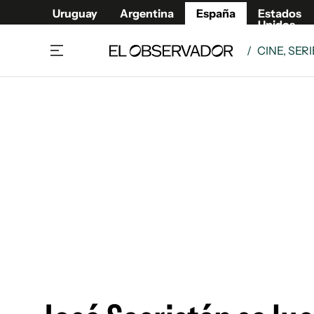
Uruguay
Argentina
España
Estados
Unidos
/
CINE, SER
Actualidad
Mirada
Economía y Finanzas
Impacto
Sucede
Data Cl
Relax
Urugua
Cine, series y música
Argent
Madrid & Comunidad
Estados
Pequeños Placeres