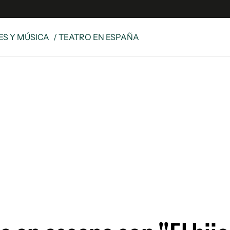
IES Y MÚSICA
/ TEATRO EN ESPAÑA
s
S
 Global
ave
y
ina
 Unidos