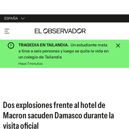
ESPAÑA
URUGUAY
ARGENTINA
TRAGEDIA EN TAILANDIA.
Un estudiante mata
ESPAÑA
a tiros a seis personas y luego se quita la vida en
un colegio de Tailandia
ESTADOS UNIDOS
Hace 7 minutos
Dos explosiones frente al hotel de
Macron sacuden Damasco durante la
visita oficial