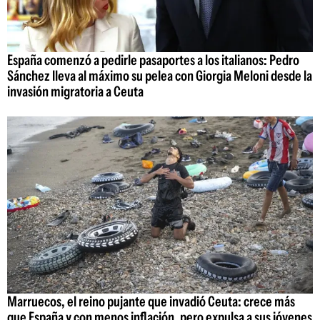
España comenzó a pedirle pasaportes a los italianos: Pedro
Sánchez lleva al máximo su pelea con Giorgia Meloni desde la
invasión migratoria a Ceuta
Marruecos, el reino pujante que invadió Ceuta: crece más
que España y con menos inflación, pero expulsa a sus jóvenes