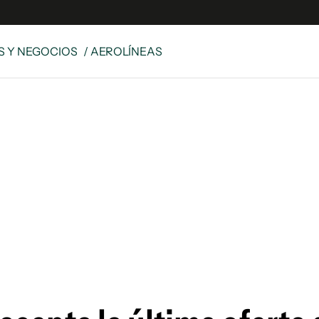
 Y NEGOCIOS
/ AEROLÍNEAS
s
S
 Global
ave
y
ina
 Unidos