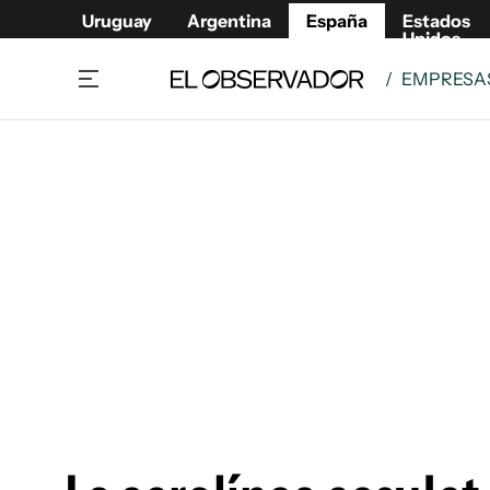
Uruguay
Argentina
España
Estados
Unidos
/
EMPRESAS
Actualidad
Mirada
Economía y Finanzas
Impacto
Sucede
Data Cl
Relax
Urugua
Cine, series y música
Argent
Madrid & Comunidad
Estados
Pequeños Placeres