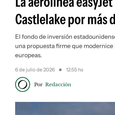
La aerolínea easyJet
Castlelake por más 
El fondo de inversión estadounidense
una propuesta firme que modernice la
europeas.
6 de julio de 2026
12:55 hs
Por
Redacción