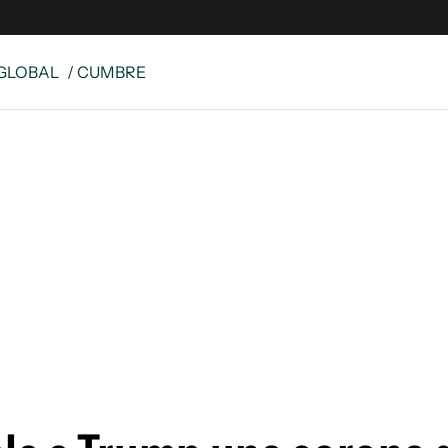
GLOBAL
/ CUMBRE
s
S
 Global
ave
y
ina
 Unidos