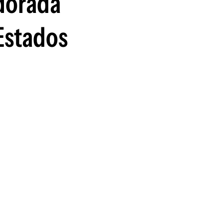
 dorada
guenos en:
Estados