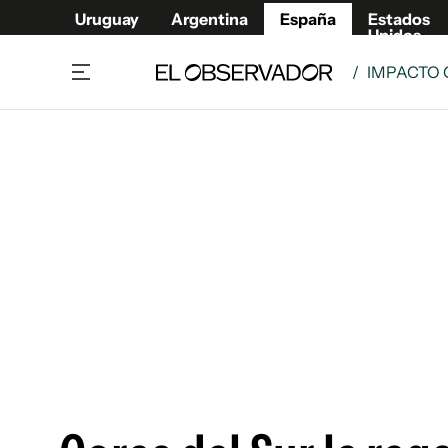
Uruguay
Argentina
España
Estados
Unidos
/
IMPACTO 
Actualidad
Mirada
Economía y Finanzas
Impacto
Sucede
Data Cl
Relax
Urugua
Cine, series y música
Argent
Madrid & Comunidad
Estados
Pequeños Placeres