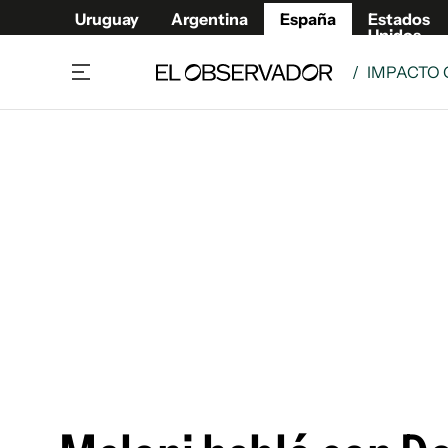
Uruguay
Argentina
España
Estados
Unidos
/
IMPACTO 
Actualidad
Mirada
Economía y Finanzas
Impacto
Sucede
Data Cl
Relax
Urugua
Cine, series y música
Argent
Madrid & Comunidad
Estados
Pequeños Placeres