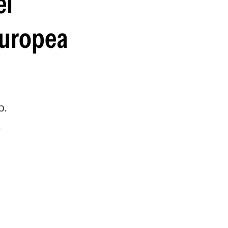
el
guenos en:
europea
p.
s