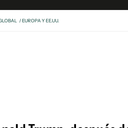
GLOBAL
/ EUROPA Y EE.UU.
s
S
 Global
ave
y
ina
 Unidos