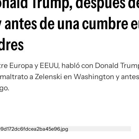
onald Trump, después d
Si
 y antes de una cumbre 
dres
entre Europa y EEUU, habló con Donald Trum
 maltrato a Zelenski en Washington y ante
go.