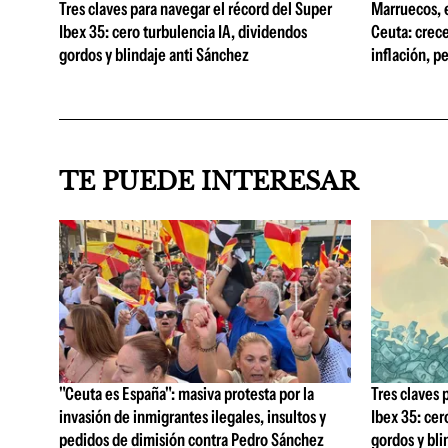
Tres claves para navegar el récord del Super
Marruecos, e
Ibex 35: cero turbulencia IA, dividendos
Ceuta: crec
gordos y blindaje anti Sánchez
inflación, p
TE PUEDE INTERESAR
"Ceuta es España": masiva protesta por la
Tres claves 
invasión de inmigrantes ilegales, insultos y
Ibex 35: cer
pedidos de dimisión contra Pedro Sánchez
gordos y bli