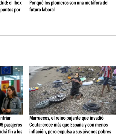
rid: el Ibex
Por qué los plomeros son una metáfora del
 puntos por
futuro laboral
nfriar
Marruecos, el reino pujante que invadió
99 pasajeros
Ceuta: crece más que España y con menos
drá fin a los
inflación, pero expulsa a sus jóvenes pobres