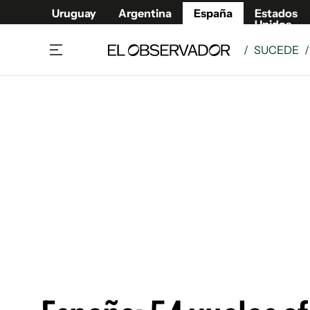
Uruguay
Argentina
España
Estados
Unidos
/
SUCEDE
/
Actualidad
Mirada
Economía y Finanzas
Impacto
Sucede
Data Cl
Relax
Urugua
Cine, series y música
Argent
Madrid & Comunidad
Estados
Pequeños Placeres