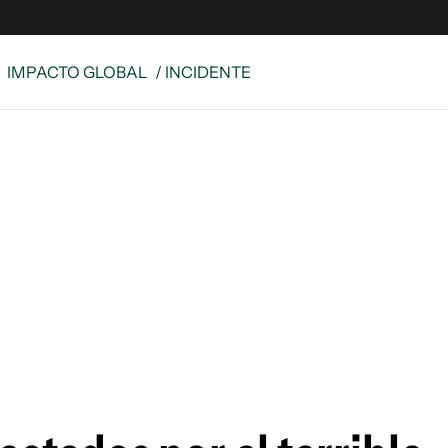
IMPACTO GLOBAL
/ INCIDENTE
s
S
 Global
ave
y
ina
 Unidos