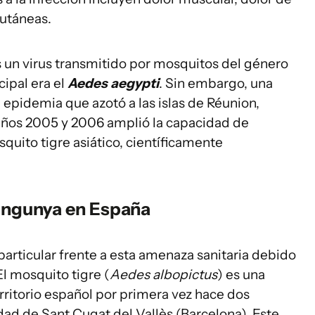
cutáneas.
s un virus transmitido por mosquitos del género
cipal era el
Aedes aegypti
. Sin embargo, una
epidemia que azotó a las islas de Réunion,
 años 2005 y 2006 amplió la capacidad de
squito tigre asiático, científicamente
kungunya en España
articular frente a esta amenaza sanitaria debido
El mosquito tigre (
Aedes albopictus
) es una
rritorio español por primera vez hace dos
ad de Sant Cugat del Vallès (Barcelona). Este