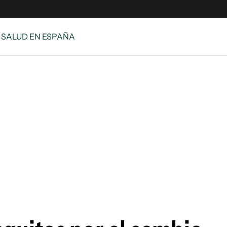
/ SALUD EN ESPAÑA
s
S
 Global
ave
y
ina
 Unidos