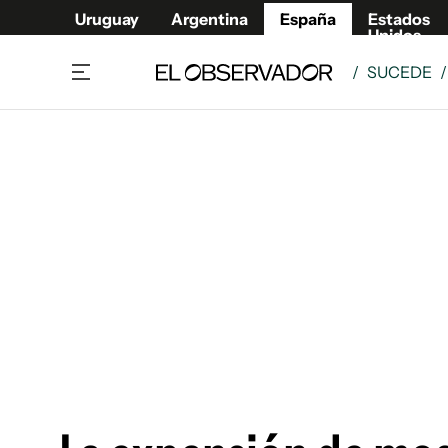
Uruguay
Argentina
España
Estados
Unidos
/
SUCEDE
Actualidad
Mirada
Economía y Finanzas
Impacto
Sucede
Data Cl
Relax
Urugua
Cine, series y música
Argent
Madrid & Comunidad
Estados
Pequeños Placeres