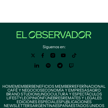
Siguenos en:
HOME
MEMBER
BENEFICIOS MEMBER
REFERÍ
NACIONAL
CAFÉ Y NEGOCIOS
ECONOMÍA Y EMPRESAS
AGRO
BRAND STUDIO
MUNDO
CULTURA Y ESPECTÁCULOS
LIFESTYLE
OPINIÓN
FÚNEBRES
REMATES Y LEGALES
EDICIONES ESPECIALES
PUBLICACIONES
NEWSLETTERS
ARGENTINA
ESPAÑA
ESTADOS UNIDOS