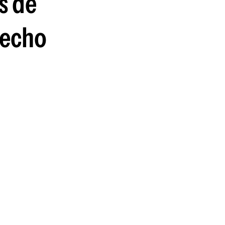
s de
guenos en:
recho