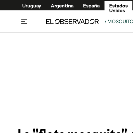
Uruguay
Argentina
España
Estados
Unidos
/ MOSQUIT
Home
América
Política
Deport
Economía
Urugua
Sociedad
Argent
Inmigración
España