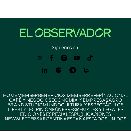
Siguenos en:
HOME
MEMBER
BENEFICIOS MEMBER
REFERÍ
NACIONAL
CAFÉ Y NEGOCIOS
ECONOMÍA Y EMPRESAS
AGRO
BRAND STUDIO
MUNDO
CULTURA Y ESPECTÁCULOS
LIFESTYLE
OPINIÓN
FÚNEBRES
REMATES Y LEGALES
EDICIONES ESPECIALES
PUBLICACIONES
NEWSLETTERS
ARGENTINA
ESPAÑA
ESTADOS UNIDOS