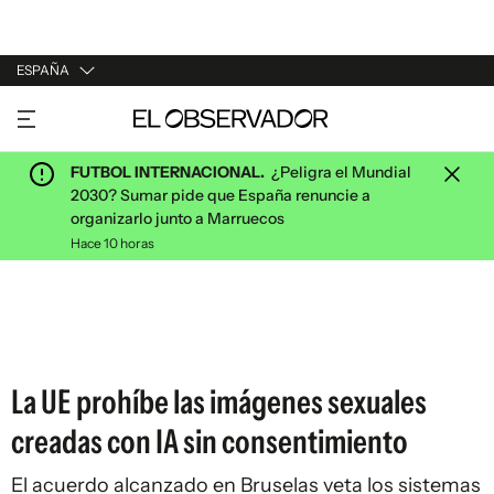
ESPAÑA
URUGUAY
ARGENTINA
FUTBOL INTERNACIONAL.
¿Peligra el Mundial
ESPAÑA
2030? Sumar pide que España renuncie a
organizarlo junto a Marruecos
ESTADOS UNIDOS
Hace 10 horas
La UE prohíbe las imágenes sexuales
creadas con IA sin consentimiento
El acuerdo alcanzado en Bruselas veta los sistemas