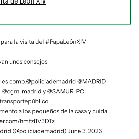
sita de León XIV
para la visita del
#PapaLeónXIV
van unos consejos
ales como:
@policiademadrid
@MADRID
d
@cgm_madrid
y
@SAMUR_PC
transportepúblico
mento a los pequeños de la casa y cuida…
tter.com/hmfz8V3DTz
adrid (@policiademadrid)
June 3, 2026