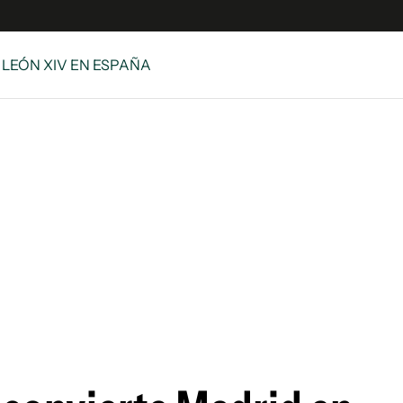
/ LEÓN XIV EN ESPAÑA
s
S
 Global
ave
y
ina
 Unidos