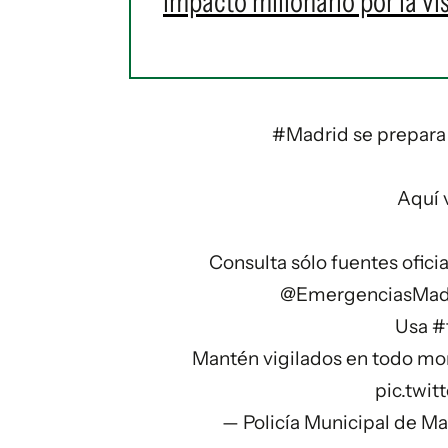
impacto millonario por la vi
#Madrid
se prepara 
Aquí 
Consulta sólo fuentes ofici
@EmergenciasMa
Usa
#
Mantén vigilados en todo mo
pic.twi
— Policía Municipal de M