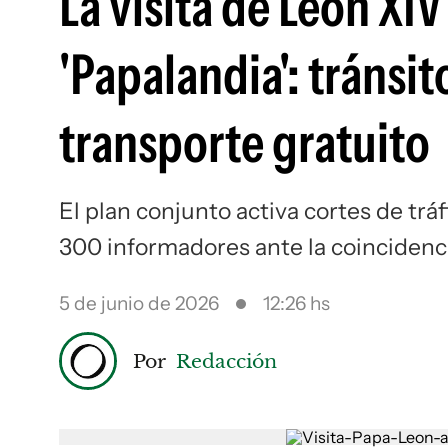
La visita de León XI
'Papalandia': tránsit
transporte gratuito
El plan conjunto activa cortes de trá
300 informadores ante la coincidenci
5 de junio de 2026
12:26 hs
Por
Redacción