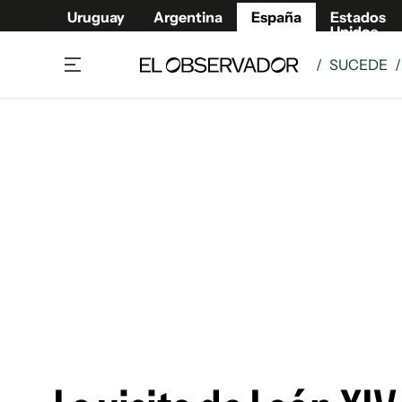
Uruguay
Argentina
España
Estados
Unidos
/
SUCEDE
Actualidad
Mirada
Economía y Finanzas
Impacto
Sucede
Data Cl
Relax
Urugua
Cine, series y música
Argent
Madrid & Comunidad
Estados
Pequeños Placeres