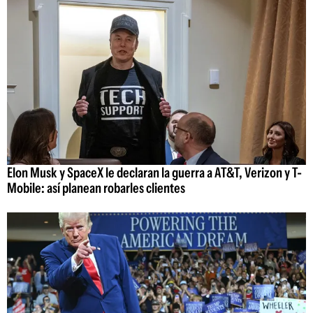
Elon Musk y SpaceX le declaran la guerra a AT&T, Verizon y T-
Mobile: así planean robarles clientes