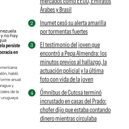
mercados como EEUU, Emiratos
Árabes y Brasil
Inumet cesó su alerta amarilla
por tormentas fuertes
El testimonio del joven que
la persiste
ocracia en
encontró a Pepa Almendra: los
minutos previos al hallazgo, la
ramericana
actuación policial y la última
lón, habló
foto con vida de la joven
nforme anual
aragua y
Ómnibus de Cutcsa terminó
ales de la
d uruguaya.
incrustado en casas del Prado:
chofer dijo que estaba contando
dinero mientras circulaba