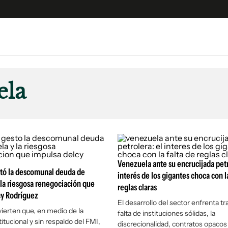
e
S
n
ela
es
Siguenos en:
 y Legales
es especiales
ciones
ters
Venezuela ante su encrucijada petr
ina
tó la descomunal deuda de
interés de los gigantes choca con la
la riesgosa renegociación que
reglas claras
cy Rodríguez
 Unidos
El desarrollo del sector enfrenta tr
vierten que, en medio de la
falta de instituciones sólidas, la
titucional y sin respaldo del FMI,
discrecionalidad, contratos opacos