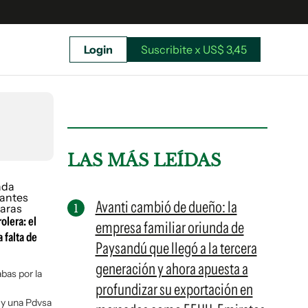
Login
Suscribite x US$ 3,45
uscríbete ahora a El Observador y elegí hasta
donde llegar.
LAS MÁS LEÍDAS
Avanti cambió de dueño: la
olera: el
empresa familiar oriunda de
 falta de
Paysandú que llegó a la tercera
generación y ahora apuesta a
abas por la
profundizar su exportación en
Suscribite x US$ 3,45
 y una Pdvsa