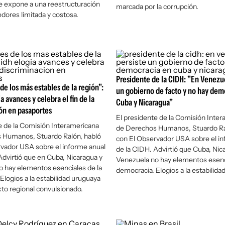
e expone a una reestructuración
marcada por la corrupción.
edores limitada y costosa.
Presidente de la CIDH: "En Venezue
de los más estables de la región":
un gobierno de facto y no hay dem
a avances y celebra el fin de la
Cuba y Nicaragua"
ón en pasaportes
El presidente de la Comisión Inte
e de la Comisión Interamericana
de Derechos Humanos, Stuardo Ra
 Humanos, Stuardo Ralón, habló
con
El Observador USA
sobre el i
rvador USA
sobre el informe anual
de la CIDH. Advirtió que Cuba, Nic
Advirtió que en Cuba, Nicaragua y
Venezuela no hay elementos esenci
 hay elementos esenciales de la
democracia. Elogios a la estabilida
Elogios a la estabilidad uruguaya
to regional convulsionado.