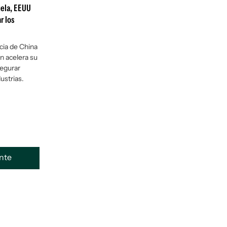
uela, EEUU
r los
cia de China
n acelera su
segurar
ustrias.
ente