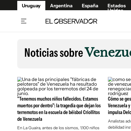
Uruguay
Argentina
España
Estados
Unidos
Home
Lifestyl
Member
Opinió
Noticias sobre
Venezu
Beneficios Member
Fúnebr
Referí
Remates
13°C
Miércoles:
Ahora en:
Montevideo
Nacional
Mín
12°
Edicion
Máx
13°
Algo De Nubes
Café y Negocios
Publica
Economía y Empresas
Newslet
Agro
Argent
"Tenemos muchos niños fallecidos. Estamos
Cómo se ges
muertos por dentro": la tragedia que dejan los
Venezuela y 
Brand Studio
España
terremotos en la escuela de béisbol Criollitos
impulsa Del
Mundo
Estados
de Venezuela
Analistas ad
Cultura y Espectáculos
debilidad ins
En La Guaira, antes de los sismos, 1.100 niños