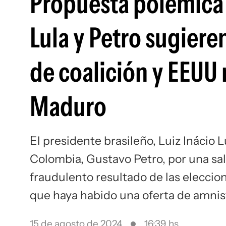
Propuesta polémica p
Lula y Petro sugier
de coalición y EEUU 
Maduro
El presidente brasileño, Luiz Inácio L
Colombia, Gustavo Petro, por una salid
fraudulento resultado de las eleccion
que haya habido una oferta de amnis
15 de agosto de 2024
16:39 hs