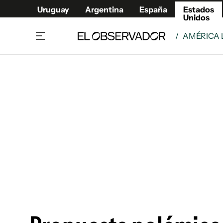
Uruguay
Argentina
España
Estados
Unidos
/
AMÉRICA 
Home
América
Política
Deport
Economía
Urugua
Sociedad
Argent
Inmigración
España