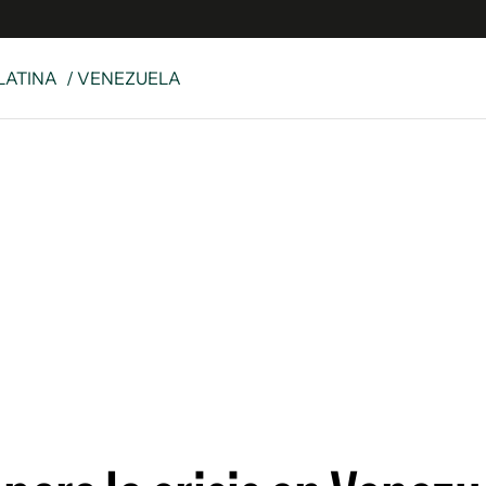
LATINA
/ VENEZUELA
 Latina
S
es
y
ina