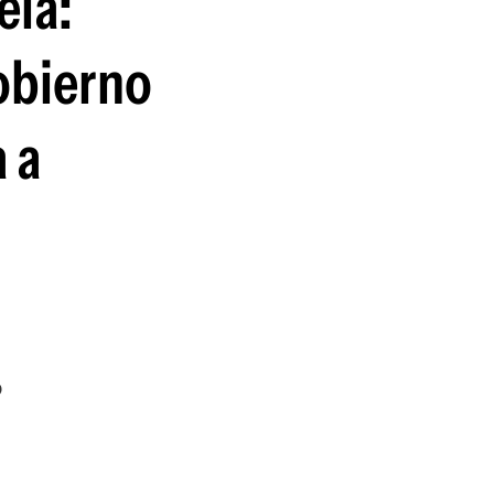
ela:
guenos en:
gobierno
 a
ó