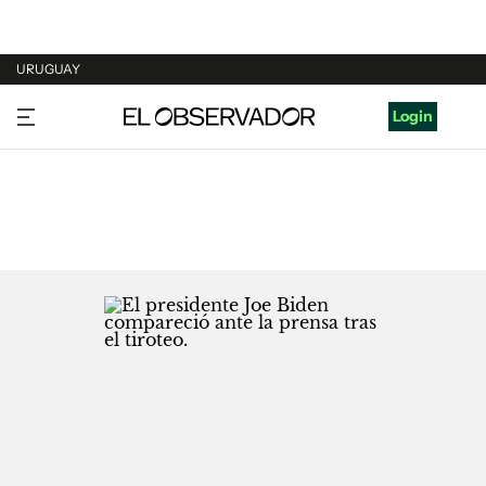
URUGUAY
URUGUAY
Login
ARGENTINA
ESPAÑA
ESTADOS UNIDOS