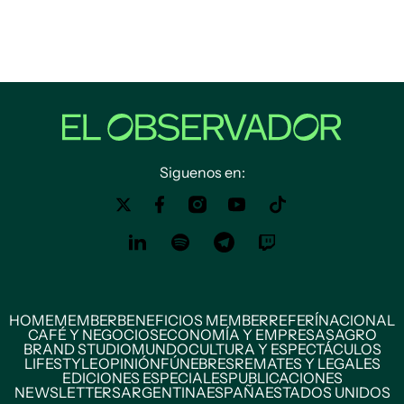
Siguenos en:
HOME
MEMBER
BENEFICIOS MEMBER
REFERÍ
NACIONAL
CAFÉ Y NEGOCIOS
ECONOMÍA Y EMPRESAS
AGRO
BRAND STUDIO
MUNDO
CULTURA Y ESPECTÁCULOS
LIFESTYLE
OPINIÓN
FÚNEBRES
REMATES Y LEGALES
EDICIONES ESPECIALES
PUBLICACIONES
NEWSLETTERS
ARGENTINA
ESPAÑA
ESTADOS UNIDOS