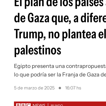
El plan de los paíse
de Gaza que, a difer
Trump, no plantea e
palestinos
Egipto presenta una contrapropuesta
lo que podría ser la Franja de Gaza d
5 de marzo de 2025
16:07 hs