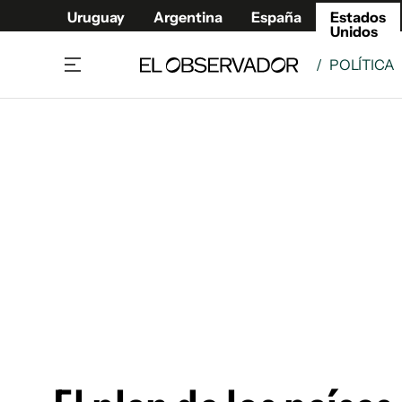
Uruguay
Argentina
España
Estados
Unidos
/
POLÍTICA
Home
América
Política
Deport
Economía
Urugua
Sociedad
Argent
Inmigración
España