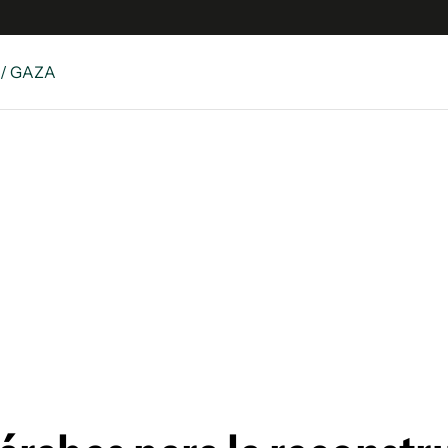
/ GAZA
 Latina
S
es
y
ina