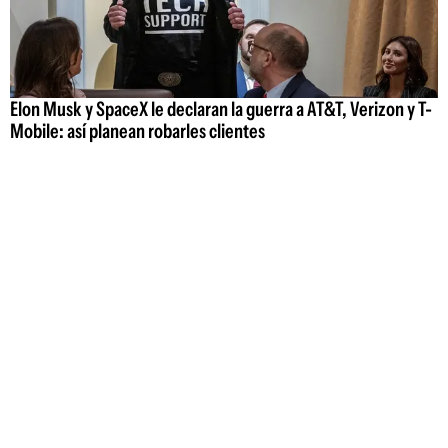
Elon Musk y SpaceX le declaran la guerra a AT&T, Verizon y T-
Mobile: así planean robarles clientes