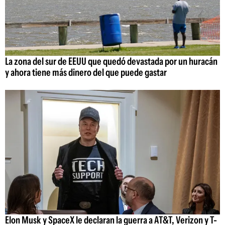
La zona del sur de EEUU que quedó devastada por un huracán
y ahora tiene más dinero del que puede gastar
Elon Musk y SpaceX le declaran la guerra a AT&T, Verizon y T-