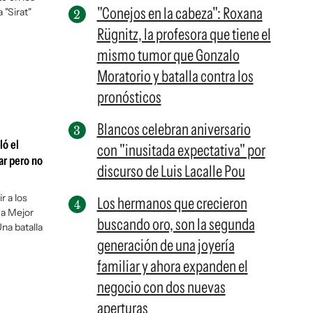
"Conejos en la cabeza": Roxana
 "Sirat"
Rügnitz, la profesora que tiene el
mismo tumor que Gonzalo
Moratorio y batalla contra los
pronósticos
Blancos celebran aniversario
ló el
con "inusitada expectativa" por
ar pero no
discurso de Luis Lacalle Pou
r a los
Los hermanos que crecieron
 a Mejor
buscando oro, son la segunda
Una batalla
generación de una joyería
familiar y ahora expanden el
negocio con dos nuevas
aperturas