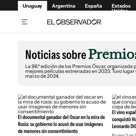
Uruguay
Argentina
España
Estados
Unidos
Home
Lifestyl
Member
Opinió
Noticias sobre
Premio
Beneficios Member
Fúnebr
Referí
Remates
10°C
La 96.ª edición de los Premios Óscar, organizada 
Lunes:
Ahora en:
mejores películas estrenadas en 2023. Tuvo lugar e
Montevideo
Nacional
Mín
8°
Máx
Edicion
9°
Cielo Claro
marzo de 2024.​​
Café y Negocios
Publica
Economía y Empresas
Newslet
Agro
Argent
Brand Studio
España
El vino espa
El documental ganador del Oscar en la mira de
conquistó Ho
Mundo
Estados
Rusia: su gobierno lo acusó de usar imágenes
Leonardo Di
Cultura y Espectáculos
de menores sin consentimiento
El vino "Los 