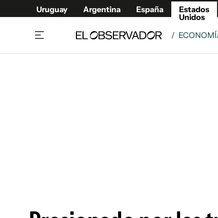
Uruguay
Argentina
España
Estados
Unidos
/
ECONOMÍ
Home
América
Política
Deport
Economía
Urugua
Sociedad
Argent
Inmigración
España