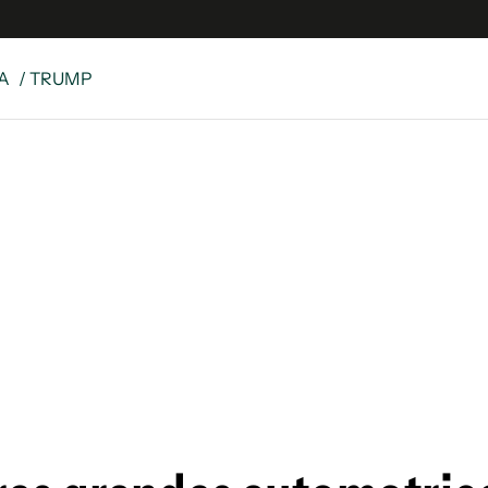
A
/ TRUMP
 Latina
S
es
y
ina