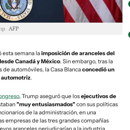
ump
AFP
 esta semana la
imposición de aranceles del
 desde Canadá y México
. Sin embargo, tras la
es de automóviles, la Casa Blanca
concedió un
a automotriz
.
Congreso
, Trump aseguró que los
ejecutivos de
staban
"muy entusiasmados"
con sus políticas
cionarios de la administración, en una
las empresas de las tres grandes compañías
evos aranceles perjudicarían a la industria