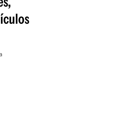
es,
guenos en:
ículos
a