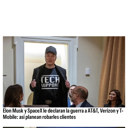
Elon Musk y SpaceX le declaran la guerra a AT&T, Verizon y T-
Mobile: así planean robarles clientes