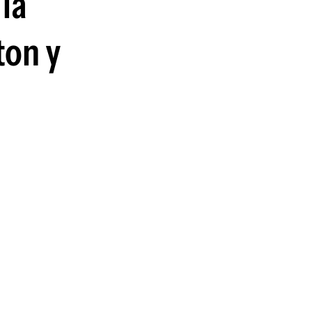
la
guenos en:
ton y