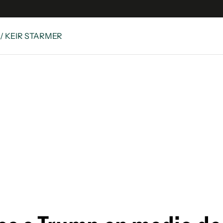
/ KEIR STARMER
 Latina
S
es
y
ina