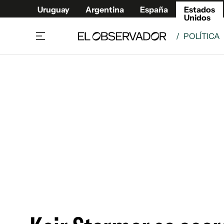
Uruguay
Argentina
España
Estados
Unidos
/
POLÍTICA
Home
América
Política
Deport
Economía
Urugua
Sociedad
Argent
Inmigración
España