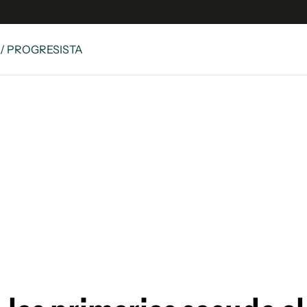
/ PROGRESISTA
 Latina
S
es
y
ina