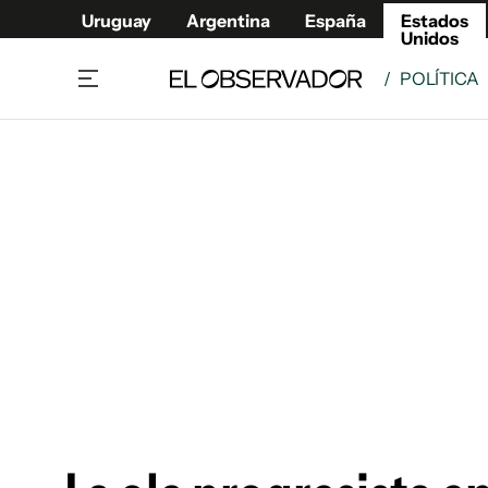
Uruguay
Argentina
España
Estados
Unidos
/
POLÍTICA
Home
América
Política
Deport
Economía
Urugua
Sociedad
Argent
Inmigración
España