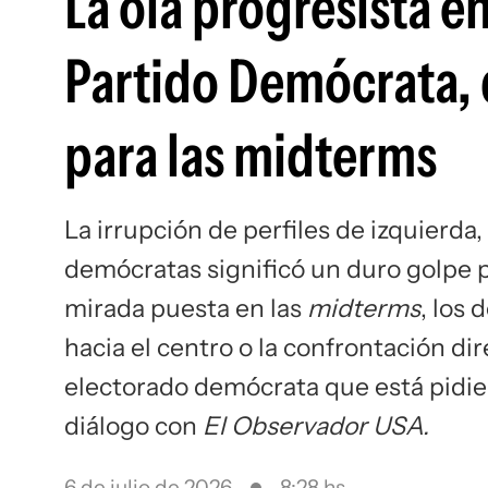
La ola progresista en
Partido Demócrata, q
para las midterms
La irrupción de perfiles de izquierda
demócratas significó un duro golpe pa
mirada puesta en las
midterms
, los
hacia el centro o la confrontación di
electorado demócrata que está pidie
diálogo con
El Observador USA.
6 de julio de 2026
8:28 hs