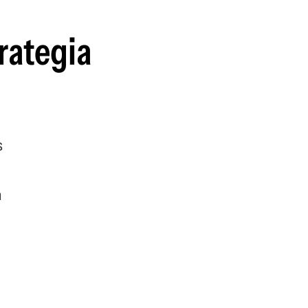
guenos en:
rategia
s
n