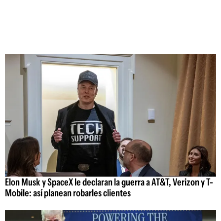
Elon Musk y SpaceX le declaran la guerra a AT&T, Verizon y T-
Mobile: así planean robarles clientes