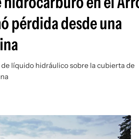
hidrocarburo en el Arr
rmó pérdida desde una
ina
de líquido hidráulico sobre la cubierta de
ina