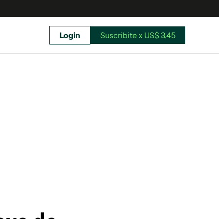
Login
Suscribite x US$ 3,45
uscríbete ahora a El Observador y elegí hasta
donde llegar.
Suscribite x US$ 3,45