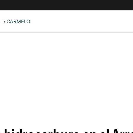
L
/ CARMELO
e
S
n
es
Siguenos en:
 y Legales
es especiales
ciones
ters
ina
 Unidos