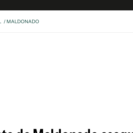
L
/ MALDONADO
e
S
n
es
Siguenos en:
 y Legales
es especiales
ciones
ters
ina
 Unidos