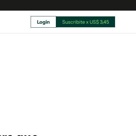
Login
Suscribite x US$ 3,45
uscríbete ahora a El Observador y elegí hasta
donde llegar.
Suscribite x US$ 3,45