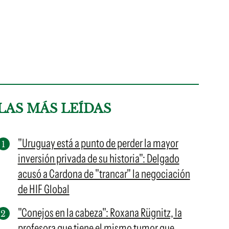
LAS MÁS LEÍDAS
"Uruguay está a punto de perder la mayor
inversión privada de su historia": Delgado
acusó a Cardona de "trancar" la negociación
de HIF Global
"Conejos en la cabeza": Roxana Rügnitz, la
profesora que tiene el mismo tumor que