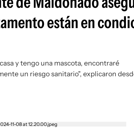
nte de Maldonado aseg
rtamento están en condi
i casa y tengo una mascota, encontraré
mente un riesgo sanitario", explicaron des