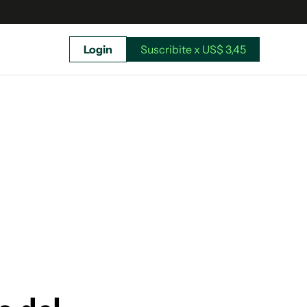
Login
Suscribite x US$ 3,45
uscríbete ahora a El Observador y elegí hasta
donde llegar.
Suscribite x US$ 3,45