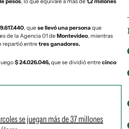
de pesos
, lo que equivale a más de
1,2 millones
29.617.440
, que
se llevó una persona
que
les de la Agencia 01 de
Montevideo
, mientras
e repartió entre
tres ganadores.
 juego
$ 24.026.046,
que se dividió entre
cinco
ércoles se juegan más de 37 millones