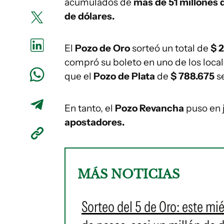
acumulados de
más de 51 millones 
de dólares.
El
Pozo de Oro
sorteó un total de
$ 
compró su boleto en uno de los loca
que el
Pozo de Plata
de
$ 788.675
s
En tanto, el
Pozo Revancha
puso en
apostadores.
MÁS NOTICIAS
Sorteo del 5 de Oro: este mi