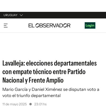
URUGUAY
URUGUAY
Login
ARGENTINA
ESPAÑA
ESTADOS UNIDOS
Lavalleja: elecciones departamentales
con empate técnico entre Partido
Nacional y Frente Amplio
Mario García y Daniel Ximénez se disputan voto a
voto el triunfo departamental
11 de mayo 2025
23:01 hs