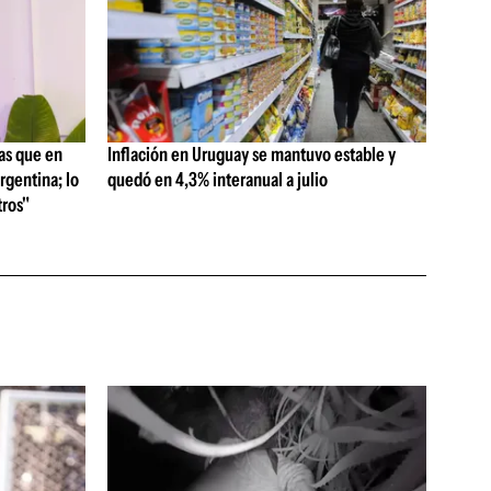
as que en
Inflación en Uruguay se mantuvo estable y
rgentina; lo
quedó en 4,3% interanual a julio
ros"