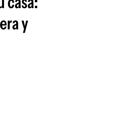
u casa:
era y