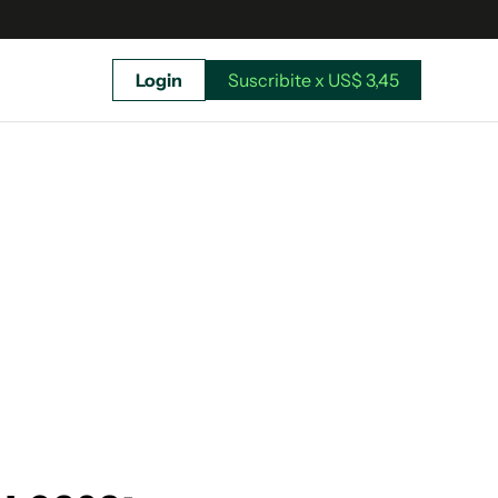
Login
Suscribite x US$ 3,45
uscríbete ahora a El Observador y elegí hasta
donde llegar.
Suscribite x US$ 3,45