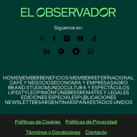
Siguenos en:
HOME
MEMBER
BENEFICIOS MEMBER
REFERÍ
NACIONAL
CAFÉ Y NEGOCIOS
ECONOMÍA Y EMPRESAS
AGRO
BRAND STUDIO
MUNDO
CULTURA Y ESPECTÁCULOS
LIFESTYLE
OPINIÓN
FÚNEBRES
REMATES Y LEGALES
EDICIONES ESPECIALES
PUBLICACIONES
NEWSLETTERS
ARGENTINA
ESPAÑA
ESTADOS UNIDOS
Políticas de Cookies
Políticas de Privacidad
Términos y Condiciones
Contacto