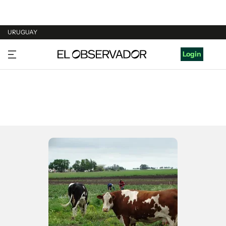
URUGUAY
URUGUAY
Login
ARGENTINA
ESPAÑA
ESTADOS UNIDOS