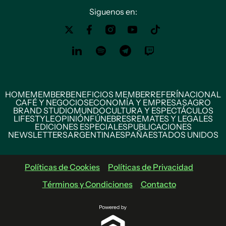
Siguenos en:
HOME
MEMBER
BENEFICIOS MEMBER
REFERÍ
NACIONAL
CAFÉ Y NEGOCIOS
ECONOMÍA Y EMPRESAS
AGRO
BRAND STUDIO
MUNDO
CULTURA Y ESPECTÁCULOS
LIFESTYLE
OPINIÓN
FÚNEBRES
REMATES Y LEGALES
EDICIONES ESPECIALES
PUBLICACIONES
NEWSLETTERS
ARGENTINA
ESPAÑA
ESTADOS UNIDOS
Políticas de Cookies
Políticas de Privacidad
Términos y Condiciones
Contacto