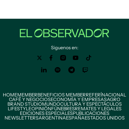
Siguenos en:
HOME
MEMBER
BENEFICIOS MEMBER
REFERÍ
NACIONAL
CAFÉ Y NEGOCIOS
ECONOMÍA Y EMPRESAS
AGRO
BRAND STUDIO
MUNDO
CULTURA Y ESPECTÁCULOS
LIFESTYLE
OPINIÓN
FÚNEBRES
REMATES Y LEGALES
EDICIONES ESPECIALES
PUBLICACIONES
NEWSLETTERS
ARGENTINA
ESPAÑA
ESTADOS UNIDOS