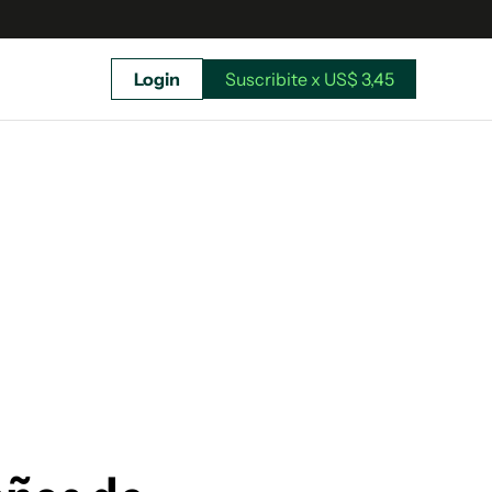
Login
Suscribite x US$ 3,45
uscríbete ahora a El Observador y elegí hasta
donde llegar.
Suscribite x US$ 3,45