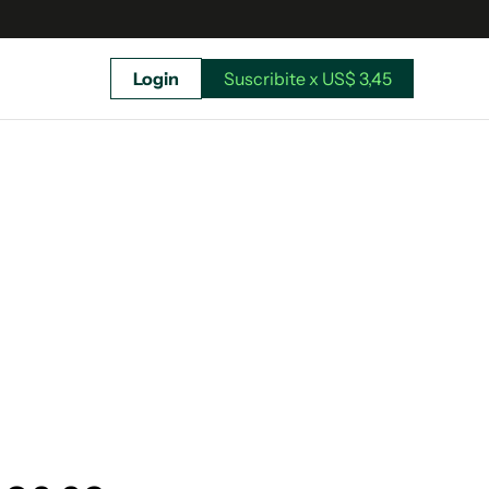
Login
Suscribite x US$ 3,45
uscríbete ahora a El Observador y elegí hasta
donde llegar.
Suscribite x US$ 3,45