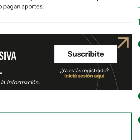
no pagan aportes.
SIVA
Suscribite
.
¿Ya estás registrado?
Iniciá sesión aquí
 la información.