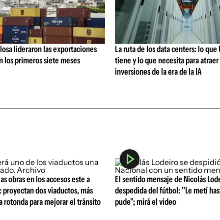
losa lideraron las exportaciones
La ruta de los data centers: lo qu
n los primeros siete meses
tiene y lo que necesita para atraer 
inversiones de la era de la IA
s obras en los accesos este a
El sentido mensaje de Nicolás Lod
 proyectan dos viaductos, más
despedida del fútbol: "Le metí ha
na rotonda para mejorar el tránsito
pude"; mirá el video