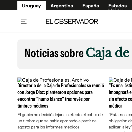
Uruguay
Argentina
España
Estados
Unidos
Home
Lifestyl
Member
Opinió
Noticias sobre
Caja de
Beneficios Member
Fúnebr
Referí
Remates
13°C
Viernes:
Ahora en:
Montevideo
Nacional
Mín
10°
Máx
Edicion
12°
Lluvia Ligera
Café y Negocios
Publica
Directorio de la Caja de Profesionales se reunió
"Es una lásti
Economía y Empresas
Newslet
con Jorge Díaz: plantearon opciones para
impugnará el
encontrar "humo blanco" tras revés por
sin efecto c
Agro
Argent
timbres médicos
médica
Brand Studio
España
El gobierno decidió dejar sin efecto el cobro de
"Estamos con
Mundo
Estados
un timbre que se había aprobado a partir de
obligación de
Cultura y Espectáculos
agosto para los informes médicos
aplicar la ley