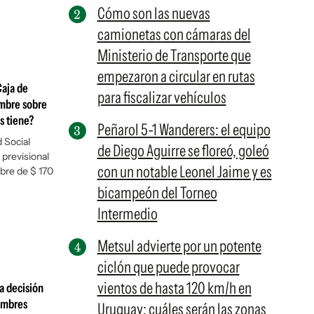
Cómo son las nuevas
camionetas con cámaras del
Ministerio de Transporte que
empezaron a circular en rutas
Caja de
para fiscalizar vehículos
imbre sobre
s tiene?
Peñarol 5-1 Wanderers: el equipo
 Social
de Diego Aguirre se floreó, goleó
 previsional
con un notable Leonel Jaime y es
mbre de $ 170
bicampeón del Torneo
Intermedio
Metsul advierte por un potente
ciclón que puede provocar
vientos de hasta 120 km/h en
a decisión
timbres
Uruguay: cuáles serán las zonas