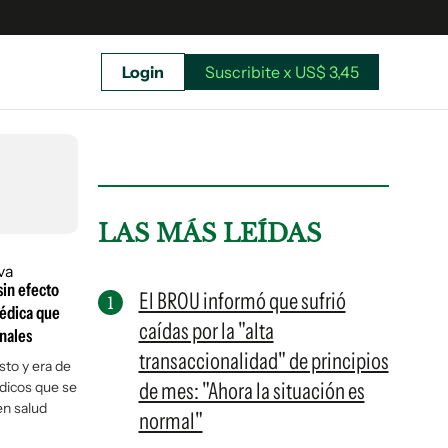
Login
Suscribite x US$ 3,45
uscríbete ahora a El Observador y elegí hasta
donde llegar.
LAS MÁS LEÍDAS
sin efecto
El BROU informó que sufrió
médica que
caídas por la "alta
onales
transaccionalidad" de principios
osto y era de
de mes: "Ahora la situación es
dicos que se
en salud
normal"
Suscribite x US$ 3,45