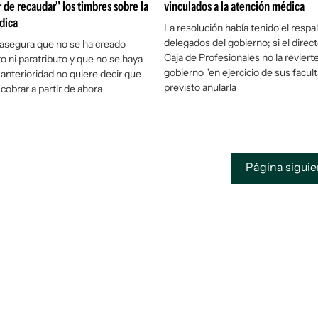
r de recaudar" los timbres sobre la
vinculados a la atención médica
dica
La resolución había tenido el respa
delegados del gobierno; si el direct
o asegura que no se ha creado
Caja de Profesionales no la revierte
o ni paratributo y que no se haya
gobierno "en ejercicio de sus facul
anterioridad no quiere decir que
previsto anularla
cobrar a partir de ahora
Página sigui