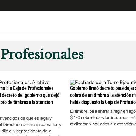
e
S
n
 Profesionales
es
Siguenos en:
 y Legales
es especiales
ciones
ma": la Caja de Profesionales
Gobierno firmó decreto para dejar 
ters
 decreto del gobierno que dejó
cobro de un timbre a la atención 
obro de timbres a la atención
había dispuesto la Caja de Profesi
ina
El timbre iba a entrar a regir en ag
$ 170 sobre todos los informes mé
vencidos de que es legal y
 Unidos
realizaran vinculados a la atención 
l Directorio de la caja cobrarlos y
", dijo el vicepresidente de la