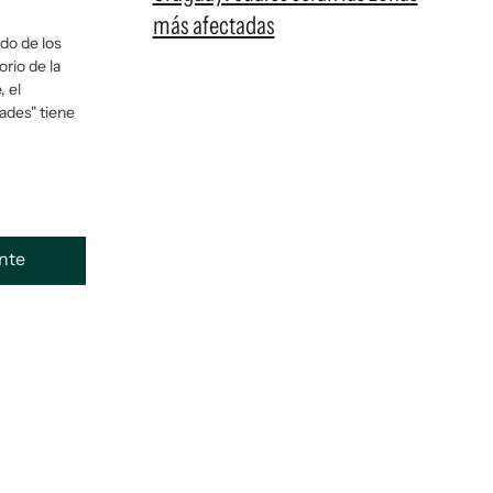
más afectadas
ldo de los
orio de la
, el
tades" tiene
ente