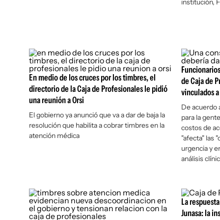
institución,
Funcionarios
En medio de los cruces por los timbres, el
de Caja de P
directorio de la Caja de Profesionales le pidió
vinculados a
una reunión a Orsi
De acuerdo a
El gobierno ya anunció que va a dar de baja la
para la gent
resolución que habilita a cobrar timbres en la
costos de ac
atención médica
"afecta" las 
urgencia y 
análisis clíni
La respuesta 
Junasa: la in