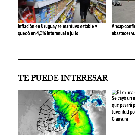
Inflación en Uruguay se mantuvo estable y
Ancap confi
quedó en 4,3% interanual a julio
abastecer vu
TE PUEDE INTERESAR
Se cayó un m
que pasará p
Juventud por
Clausura