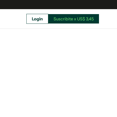
Login
Suscribite x US$ 3,45
uscríbete ahora a El Observador y elegí hasta
donde llegar.
Suscribite x US$ 3,45