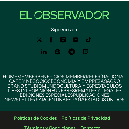
Siguenos en:
HOME
MEMBER
BENEFICIOS MEMBER
REFERÍ
NACIONAL
CAFÉ Y NEGOCIOS
ECONOMÍA Y EMPRESAS
AGRO
BRAND STUDIO
MUNDO
CULTURA Y ESPECTÁCULOS
LIFESTYLE
OPINIÓN
FÚNEBRES
REMATES Y LEGALES
EDICIONES ESPECIALES
PUBLICACIONES
NEWSLETTERS
ARGENTINA
ESPAÑA
ESTADOS UNIDOS
Políticas de Cookies
Políticas de Privacidad
Términos y Condiciones
Contacto