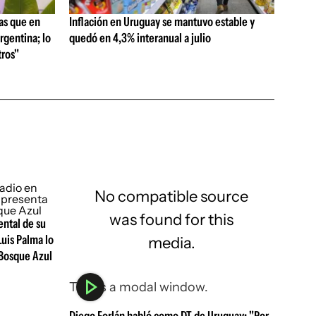
as que en
Inflación en Uruguay se mantuvo estable y
rgentina; lo
quedó en 4,3% interanual a julio
ros"
No compatible source
was found for this
ental de su
Luis Palma lo
media.
 Bosque Azul
This is a modal window.