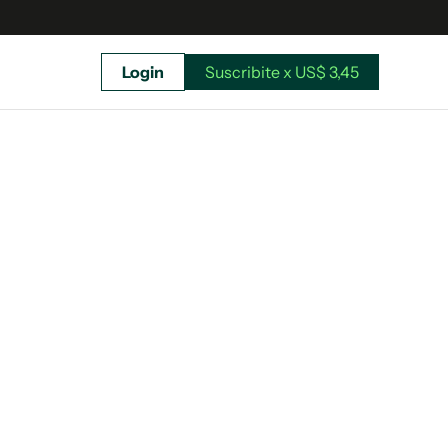
Login
Suscribite x US$ 3,45
uscríbete ahora a El Observador y elegí hasta
donde llegar.
Suscribite x US$ 3,45