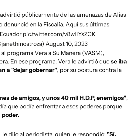
 advirtió públicamente de las amenazas de Alias
lo denunció en la Fiscalía. Aquí sus últimas
aEcuador
pic.twitter.com/v8wIiYsZCK
@janethinostroza)
August 10, 2023
ió al programa Vera a Su Manera (VASM),
era. En ese programa, Vera le advirtió que
se iba
an a "dejar gobernar"
, por su postura contra la
lones de amigos, y unos 40 mil H.D.P, enemigos"
,
día que podía enfrentar a esos poderes porque
l poder.
, le dijo al periodista, quien le respondió:
"Sí,