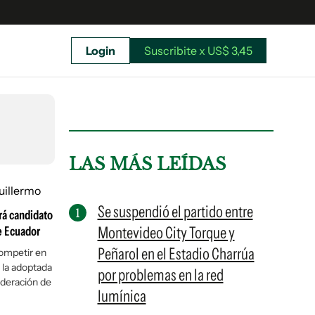
Login
Suscribite x US$ 3,45
uscríbete ahora a El Observador y elegí hasta
donde llegar.
LAS MÁS LEÍDAS
Se suspendió el partido entre
rá candidato
Montevideo City Torque y
e Ecuador
Peñarol en el Estadio Charrúa
competir en
 la adoptada
por problemas en la red
federación de
lumínica
Suscribite x US$ 3,45