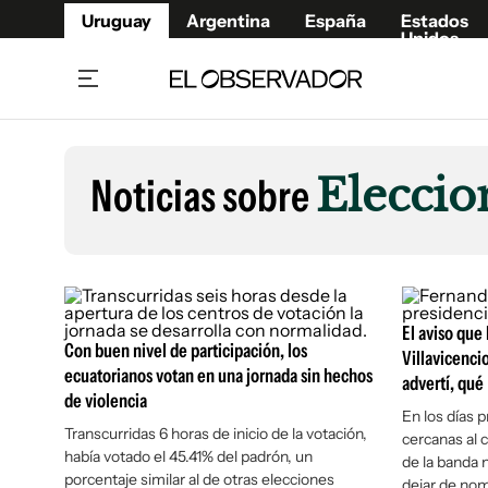
Uruguay
Argentina
España
Estados
Unidos
Home
Lifestyl
Member
Opinió
Noticias sobre
Eleccio
Beneficios Member
Fúnebr
Referí
Remates
7°C
Lunes:
Ahora en:
Montevideo
Nacional
Mín
8°
Máx
Edicion
9°
Cielo Claro
Café y Negocios
Publica
Economía y Empresas
El aviso que
Newslet
Con buen nivel de participación, los
Villavicenci
Agro
Argent
ecuatorianos votan en una jornada sin hechos
advertí, qué
de violencia
Brand Studio
España
En los días 
Mundo
Estados
Transcurridas 6 horas de inicio de la votación,
cercanas al 
había votado el 45.41% del padrón, un
de la banda 
Cultura y Espectáculos
porcentaje similar al de otras elecciones
dejar de nom