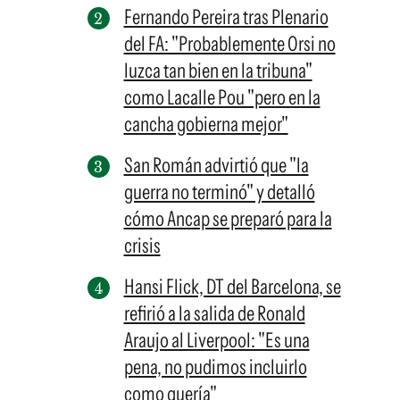
Fernando Pereira tras Plenario
del FA: "Probablemente Orsi no
luzca tan bien en la tribuna"
como Lacalle Pou "pero en la
cancha gobierna mejor"
San Román advirtió que "la
guerra no terminó" y detalló
cómo Ancap se preparó para la
crisis
Hansi Flick, DT del Barcelona, se
refirió a la salida de Ronald
Araujo al Liverpool: "Es una
pena, no pudimos incluirlo
como quería"