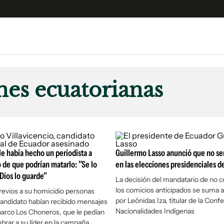
e
S
n
nes ecuatorianas
es
Siguenos en:
 y Legales
es especiales
ciones
 le había hecho un periodista a
ters
Guillermo Lasso anunció que no se
o de que podrían matarlo: "Se lo
en las elecciones presidenciales d
ina
 Dios lo guarde"
La decisión del mandatario de no 
los comicios anticipados se suma a
previos a su homicidio personas
 Unidos
por Leónidas Iza, titular de la Con
candidato habían recibido mensajes
Nacionalidades Indígenas
narco Los Choneros, que le pedían
brar a su líder en la campaña