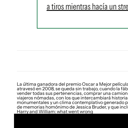
a tiros mientras hacía un st
La última ganadora del premio Oscar a Mejor películ
atravesó en 2008, se queda sin trabajo, cuando la fábr
vender todas sus pertenencias, comprar una camioneta, 
viajeros nómadas, con los que intercambiará histori
monumentales y un clima contemplativo generado por 
de memorias homónimo de Jessica Bruder, y que inclu
Harry and William: what went wrong