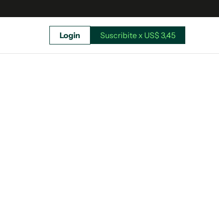
Login
Suscribite x US$ 3,45
uscríbete ahora a El Observador y elegí hasta
donde llegar.
Suscribite x US$ 3,45